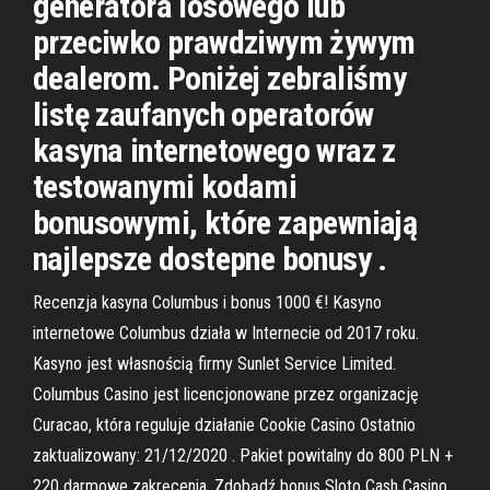
generatora losowego lub
przeciwko prawdziwym żywym
dealerom. Poniżej zebraliśmy
listę zaufanych operatorów
kasyna internetowego wraz z
testowanymi kodami
bonusowymi, które zapewniają
najlepsze dostepne bonusy .
Recenzja kasyna Columbus i bonus 1000 €! Kasyno
internetowe Columbus działa w Internecie od 2017 roku.
Kasyno jest własnością firmy Sunlet Service Limited.
Columbus Casino jest licencjonowane przez organizację
Curacao, która reguluje działanie Cookie Casino Ostatnio
zaktualizowany: 21/12/2020 . Pakiet powitalny do 800 PLN +
220 darmowe zakręcenia. Zdobądź bonus Sloto Cash Casino