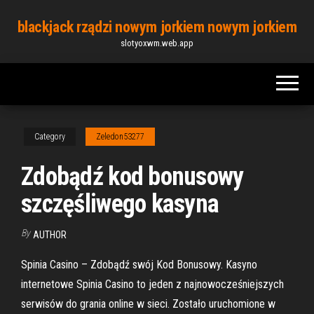
Skip
blackjack rządzi nowym jorkiem nowym jorkiem
to
slotyoxwm.web.app
the
content
Category
Zeledon53277
Zdobądź kod bonusowy
szczęśliwego kasyna
By
AUTHOR
Spinia Casino – Zdobądź swój Kod Bonusowy. Kasyno
internetowe Spinia Casino to jeden z najnowocześniejszych
serwisów do grania online w sieci. Zostało uruchomione w