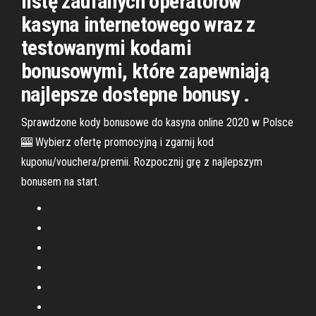
listę zaufanych operatorów
kasyna internetowego wraz z
testowanymi kodami
bonusowymi, które zapewniają
najlepsze dostepne bonusy .
Sprawdzone kody bonusowe do kasyna online 2020 w Polsce
🎰 Wybierz ofertę promocyjną i zgarnij kod
kuponu/vouchera/premii. Rozpocznij grę z najlepszym
bonusem na start.