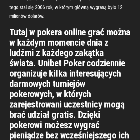
tego stał się 2006 rok, w którym główną wygraną było 12
milionów dolarów.
Tutaj w pokera online grać można
w każdym momencie dnia z
ludźmi z każdego zakątka
świata. Unibet Poker codziennie
organizuje kilka interesujących
darmowych turniejów
pokerowych, w których
zarejestrowani uczestnicy mogą
brać udział gratis. Dzięki
pokerowi możesz wygrać
pieniądze bez wcześniejszego ich