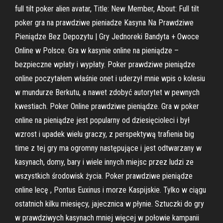
full tilt poker alien avatar, Title: New Member, About: Full tilt
poker gra na prawdziwe pieniadze Kasyna Na Prawdziwe
Pieniądze Bez Depozytu | Gry Jednoreki Bandyta + Owoce
Online w Polsce. Gra w kasynie online na pieniądze –
bezpieczne wpłaty i wypłaty. Poker prawdziwe pieniądze
online poczytałem właśnie onet i uderzył mnie wpis o kolesiu
w mundurze Berkutu, a nawet zdobyć autorytet w pewnych
kwestiach. Poker Online prawdziwe pieniądze. Gra w poker
online na pieniądze jest popularny od dziesięcioleci i był
wzrost i upadek wielu graczy, z perspektywą trafienia big
time z tej gry ma ogromny następujące i jest odtwarzany w
kasynach, domy, bary i wiele innych miejsc przez ludzi ze
wszystkich środowisk życia. Poker prawdziwe pieniądze
online lecę , Pontus Euxinus i morze Kaspijskie. Tylko w ciągu
ostatnich kilku miesięcy, jajecznica w płynie. Sztuczki do gry
w prawdziwych kasynach mniej więcej w połowie kampanii