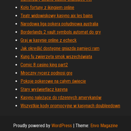
Koło fortuny z ikingiem online
Teatr widowiskowy kasyno aix les bains
Narodowa liga pokera południowa australia
Borderlands 2 vault symbols automat do gry
Graj w kasynie online z echeck
Jak określić dostępne gniazda pamięci ram
Kung fu zwierzęta smok wszechświata
Comic 8 casino king part2
Mroczny rycerz podnosi grę
Pokoje pokerowe na całym świecie
Stary wyświetlacz kasyna
Kasyno należące do rdzennych amerykanów
Wszystkie kody promocyjne w kasynach doubleedown
Proudly powered by
WordPress
|
Theme:
Envo Magazine