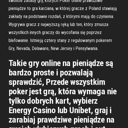
swoiste zasady gry, których Poker online prawdziwe
pieniądze to gra karciana, w której gracze z Poland stawiają
zakłady na podstawie rozdań, z którymi mają do czynienia.
Wygrywa gracz z najwyższą ręką lub ten, który zmusza
wszystkich innych graczy do wycofania się poprzez
blefowanie. Istnieją cztery stany z regulowanym pokerem
Gry, Nevada, Delaware, New Jersey i Pensylwania.
Takie gry online na pieniądze są
bardzo proste i pozwalają
sprawdzić, Przede wszystkim
poker jest grą, która wymaga nie
tylko dobrych kart, wybierz
Energy Casino lub Unibet, graj i
zarabiaj prawdziwe pieniądze na