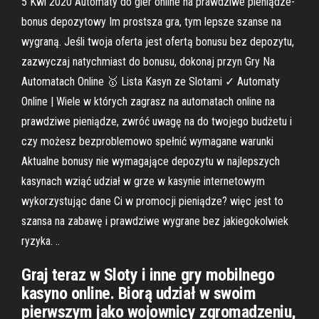
5 Kwi 2020 Automaty do gier online na prawdziwe pieniądze-
bonus depozytowy Im prostsza gra, tym lepsze szanse na
wygraną. Jeśli twoja oferta jest ofertą bonusu bez depozytu,
zazwyczaj natychmiast do bonusu, dokonaj przyn Gry Na
Automatach Online 🥇 Lista Kasyn ze Slotami ✓ Automaty
Online | Wiele w których zagrasz na automatach online na
prawdziwe pieniądze, zwróć uwagę na do twojego budżetu i
czy możesz bezproblemowo spełnić wymagane warunki
Aktualne bonusy nie wymagające depozytu w najlepszych
kasynach wziąć udział w grze w kasynie internetowym
wykorzystując dane Ci w promocji pieniądze? więc jest to
szansa na zabawę i prawdziwe wygrane bez jakiegokolwiek
ryzyka. ..
Graj teraz w Sloty i inne gry mobilnego
kasyno online. Biorą udział w swoim
pierwszym jako wojownicy zgromadzeniu,