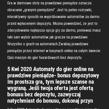
Gra w darmowe sloty na prawdziwe pieniądze oznacza
obracanie „granymi pieniędzmi”. Jest to pełen rozrywki,
interaktywny sposób na wypróbowanie automatów za darmo
przed wpłaceniem depozytu. Można powiedzieć, że jest to
zdecydowanie najlepsza opcja gry za darmo, ponieważ masz
taki sam wybór automatów jak gracze na prawdziwe
Wszystko o grach na automatach.Zarabiaj prawdziwe
pieniądze przez internet w kasynach online na całym świecie.
Opis maszyn do gier hazardowych bez depozytu
5 Kwi 2020 Automaty do gier online na
prawdziwe pieniądze- bonus depozytowy
Im prostsza gra, tym lepsze szanse na
wygraną. Jeśli twoja oferta jest ofertą
bonusu bez depozytu, zazwyczaj
natychmiast do bonusu, dokonaj przyn