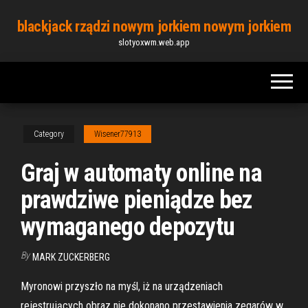
Skip
blackjack rządzi nowym jorkiem nowym jorkiem
to
slotyoxwm.web.app
the
content
Category
Wisener77913
Graj w automaty online na
prawdziwe pieniądze bez
wymaganego depozytu
By
MARK ZUCKERBERG
Myronowi przyszło na myśl, iż na urządzeniach
rejestrujących obraz nie dokonano przestawienia zegarów w