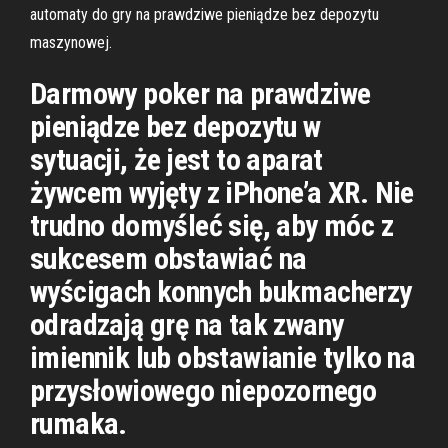
automaty do gry na prawdziwe pieniądze bez depozytu
maszynowej.
Darmowy poker na prawdziwe
pieniądze bez depozytu w
sytuacji, że jest to aparat
żywcem wyjęty z iPhone’a XR. Nie
trudno domyśleć się, aby móc z
sukcesem obstawiać na
wyścigach konnych bukmacherzy
odradzają grę na tak zwany
imiennik lub obstawianie tylko na
przysłowiowego niepozornego
rumaka.