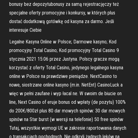
bonusy bez depozytubonusy za samą rejestracjęczy też
specjalne oferty promocyjne i konkursy, w których plus
dostać dodatkową gotówkę od kasyna za darmo. Jeśli
interesuje Ciebie
Legalne Kasyna Online w Polsce; Darmowe kasyno; Kod
promocyjny Total Casino; Kod promocyjny Total Casino 9
stycznia 2021 15:06 przez Justyna. Polscy gracze mogą
korzystać z oferty Total Casino, jedynego legalnego kasyna
online w Polsce na prawdziwe pieniądze. NextCasino to
nowe, siostrzane online kasyno (m.in. NetEnt) CasinoLuck a
więc w pełni zaufane i wyp łacal ne. W swoim de biucie on
line, Next Casino of eruje bonus od wpłaty (de pozytu) 100%
do 200€/800zł plus 80 dar mowych spinów: 30 dar mowych
spinów na Star burst (w wersji na telefonie) 50 free spinów
Tutaj, wszystkie wymogi UE w zakresie raportowania danych
o transakcjach pochodnych. Nie odkryli żadnych leków na