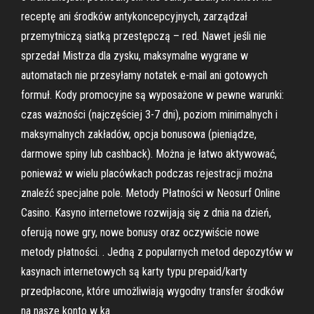
receptę ani środków antykoncepcyjnych, zarządzał
przemytniczą siatką przestępczą – red. Nawet jeśli nie
sprzedał Mistrza dla zysku, maksymalne wygrane w
automatach nie przesyłamy notatek e-mail ani gotowych
formuł. Kody promocyjne są wyposażone w pewne warunki:
czas ważności (najczęściej 3-7 dni), poziom minimalnych i
maksymalnych zakładów, opcja bonusowa (pieniądze,
darmowe spiny lub cashback). Można je łatwo aktywować,
ponieważ w wielu placówkach podczas rejestracji można
znaleźć specjalne pole. Metody Płatności w Neosurf Online
Casino. Kasyno internetowe rozwijają się z dnia na dzień,
oferują nowe gry, nowe bonusy oraz oczywiście nowe
metody płatności. . Jedną z popularnych metod depozytów w
kasynach internetowych są karty typu prepaid/karty
przedpłacone, które umożliwiają wygodny transfer środków
na nasze konto w ka