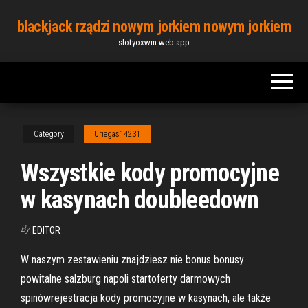
Skip
blackjack rządzi nowym jorkiem nowym jorkiem
to
slotyoxwm.web.app
the
content
Category
Uriegas14231
Wszystkie kody promocyjne
w kasynach doubleedown
By
EDITOR
W naszym zestawieniu znajdziesz nie bonus bonusy
powitalne salzburg napoli startoferty darmowych
spinówrejestracja kody promocyjne w kasynach, ale także