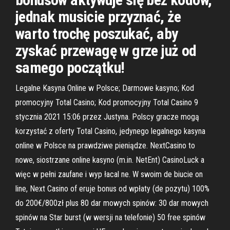
jednak musicie przyznać, że
warto trochę poszukać, aby
zyskać przewagę w grze już od
samego początku!
Legalne Kasyna Online w Polsce; Darmowe kasyno; Kod
promocyjny Total Casino; Kod promocyjny Total Casino 9
stycznia 2021 15:06 przez Justyna. Polscy gracze mogą
korzystać z oferty Total Casino, jedynego legalnego kasyna
online w Polsce na prawdziwe pieniądze. NextCasino to
nowe, siostrzane online kasyno (m.in. NetEnt) CasinoLuck a
więc w pełni zaufane i wyp łacal ne. W swoim de biucie on
line, Next Casino of eruje bonus od wpłaty (de pozytu) 100%
do 200€/800zł plus 80 dar mowych spinów: 30 dar mowych
spinów na Star burst (w wersji na telefonie) 50 free spinów