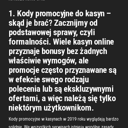
1. Kody promocyjne do kasyn –
skąd je brać? Zacznijmy od
podstawowej sprawy, czyli
formalności. Wiele kasyn online
przyznaje bonusy bez żadnych
właściwie wymogów, ale
promocje często przyznawane są
w efekcie swego rodzaju
polecenia lub są ekskluzywnymi
ofertami, a więc należą się tylko
niektórym użytkownikom.
Kody promocyjne w kasynach w 2019 roku wyglądają bardzo
solidnie. We wszystkich serwisach istnieją wspólne zasady