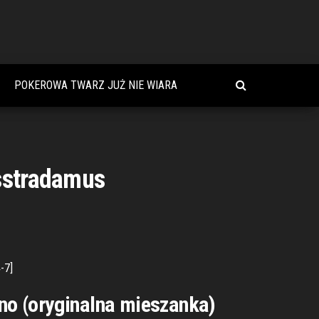
POKEROWA TWARZ JUŻ NIE WIARA
osstradamus
-7]
no (oryginalna mieszanka)