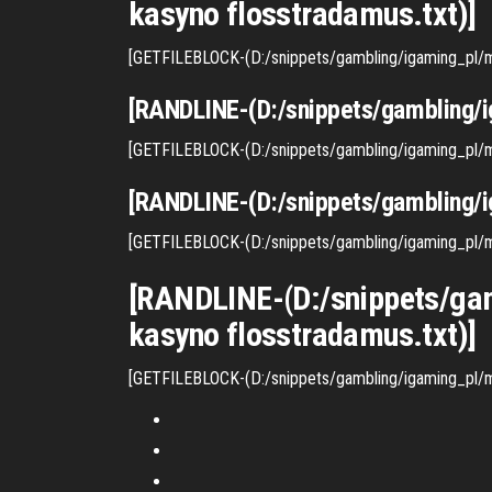
kasyno flosstradamus.txt)]
[GETFILEBLOCK-(D:/snippets/gambling/igaming_pl/mos
[RANDLINE-(D:/snippets/gambling/ig
[GETFILEBLOCK-(D:/snippets/gambling/igaming_pl/mos
[RANDLINE-(D:/snippets/gambling/ig
[GETFILEBLOCK-(D:/snippets/gambling/igaming_pl/mos
[RANDLINE-(D:/snippets/gam
kasyno flosstradamus.txt)]
[GETFILEBLOCK-(D:/snippets/gambling/igaming_pl/mos