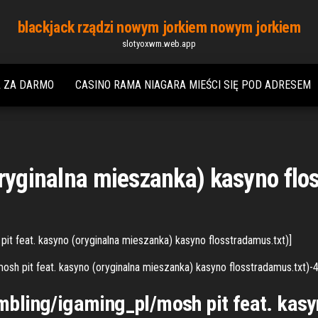
blackjack rządzi nowym jorkiem nowym jorkiem
slotyoxwm.web.app
A ZA DARMO
CASINO RAMA NIAGARA MIEŚCI SIĘ POD ADRESEM
oryginalna mieszanka) kasyno fl
t feat. kasyno (oryginalna mieszanka) kasyno flosstradamus.txt)]
h pit feat. kasyno (oryginalna mieszanka) kasyno flosstradamus.txt)-4
bling/igaming_pl/mosh pit feat. kasy