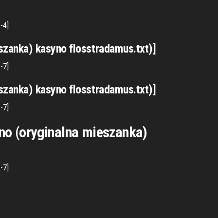
-4]
szanka) kasyno flosstradamus.txt)]
-7]
szanka) kasyno flosstradamus.txt)]
-7]
no (oryginalna mieszanka)
-7]