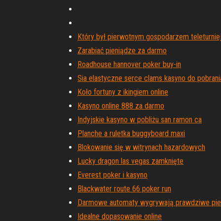
Który był pierwotnym gospodarzem teleturniej
Zarabiać pieniądze za darmo
Roadhouse hannover poker buy-in
Sia elastyczne serce clams kasyno do pobrani
Koło fortuny z ikingiem online
Kasyno online 888 za darmo
Indyjskie kasyno w pobliżu san ramon ca
Planche a ruletka buggyboard maxi
Blokowanie się w witrynach hazardowych
Lucky dragon las vegas zamknięte
Everest poker i kasyno
Blackwater route 66 poker run
Darmowe automaty wygrywają prawdziwe pie
Idealne dopasowanie online