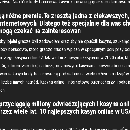
uczciwe. Niektóre kody bonusowe kasyn zapewniają graczom darmowe o
różne premie.To zresztą jedna z ciekawszych, 
 internetowych. Dlatego też specjalnie dla was c
e mogą czekać na zainteresowan
aby lojalni gracze byli zadowoleni oraz aby nie opuścili kasyna, szukaj
 kody bonusowe, które gracze muszą wpisać w specjalnym polu przy do
 nowego kasyna online! Z tak wieloma nowymi kasynami w 2020 roku, któ
my Cię informować i być na bieżąco z nowymi kasynami i nowymi bonus
iecie kasyn kody bonusowe są podzielone na wiele różnych rodzajów 
liczbę innych nagród. Kasyna online , internetowe bukmacherzy, i pok
ych
 przyciągają miliony odwiedzających i kasyna on
przez wiele lat. 10 najlepszych kasyn online w
dy bonusowe dla nowych graczy w 2021 roku. Te kasyna online oferuj