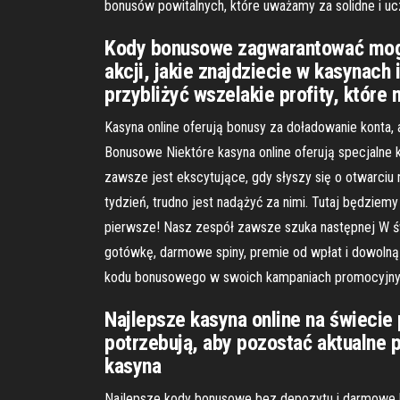
bonusów powitalnych, które uważamy za solidne i 
Kody bonusowe zagwarantować mogą 
akcji, jakie znajdziecie w kasynach
przybliżyć wszelakie profity, któr
Kasyna online oferują bonusy za doładowanie konta, 
Bonusowe Niektóre kasyna online oferują specjalne
zawsze jest ekscytujące, gdy słyszy się o otwarciu
tydzień, trudno jest nadążyć za nimi. Tutaj będzie
pierwsze! Nasz zespół zawsze szuka następnej W św
gotówkę, darmowe spiny, premie od wpłat i dowolną 
kodu bonusowego w swoich kampaniach promocyjn
Najlepsze kasyna online na świecie
potrzebują, aby pozostać aktualne 
kasyna
Najlepsze kody bonusowe bez depozytu i darmowe ko