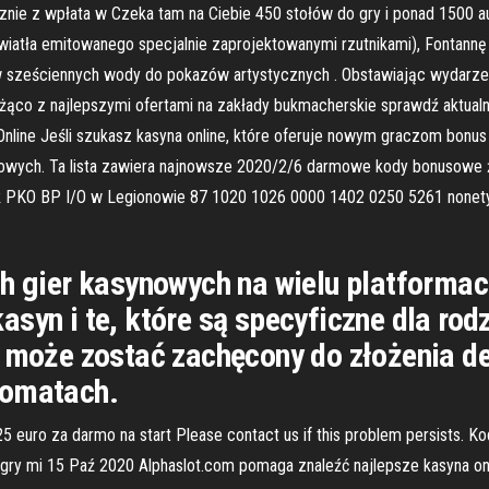
ącznie z wpłata w Czeka tam na Ciebie 450 stołów do gry i ponad 1500
wiatła emitowanego specjalnie zaprojektowanymi rzutnikami), Fontannę 
 sześciennych wody do pokazów artystycznych . Obstawiając wydarzen
eżąco z najlepszymi ofertami na zakłady bukmacherskie sprawdź aktual
line Jeśli szukasz kasyna online, które oferuje nowym graczom bonus 
etowych. Ta lista zawiera najnowsze 2020/2/6 darmowe kody bonusowe 
ank PKO BP I/O w Legionowie 87 1020 1026 0000 1402 0250 5261 nonet
h gier kasynowych na wielu platformach
syn i te, które są specyficzne dla rodz
z może zostać zachęcony do złożenia d
tomatach.
5 euro za darmo na start Please contact us if this problem persists.
ry mi 15 Paź 2020 Alphaslot.com pomaga znaleźć najlepsze kasyna onl