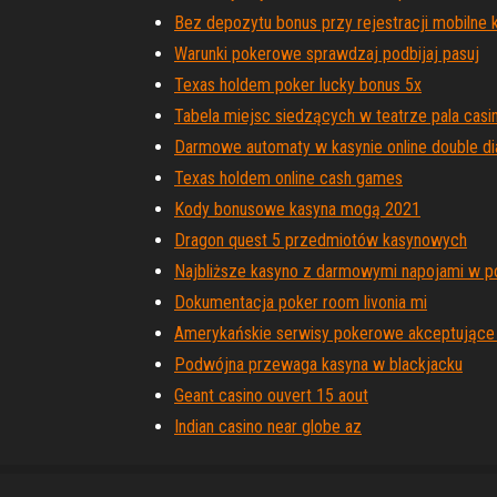
Bez depozytu bonus przy rejestracji mobilne k
Warunki pokerowe sprawdzaj podbijaj pasuj
Texas holdem poker lucky bonus 5x
Tabela miejsc siedzących w teatrze pala casi
Darmowe automaty w kasynie online double d
Texas holdem online cash games
Kody bonusowe kasyna mogą 2021
Dragon quest 5 przedmiotów kasynowych
Najbliższe kasyno z darmowymi napojami w po
Dokumentacja poker room livonia mi
Amerykańskie serwisy pokerowe akceptujące
Podwójna przewaga kasyna w blackjacku
Geant casino ouvert 15 aout
Indian casino near globe az