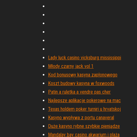
Lady luck casino vicksburg mississippi
Młody czarny jack vol 1
Kod bonusowy kasyna zapłonowego
Koszt budowy kasyna w foxwoods
Patin a ruletka a vendre pas cher
Najlepsze aplikacje pokerowe na mac
Texas holdem poker turniri u hrvatskoj
Kasyno wypływa z portu canaveral
Duże kasyno rybne szybkie pieniądze
Mandalay bay casino akwarium i plaża