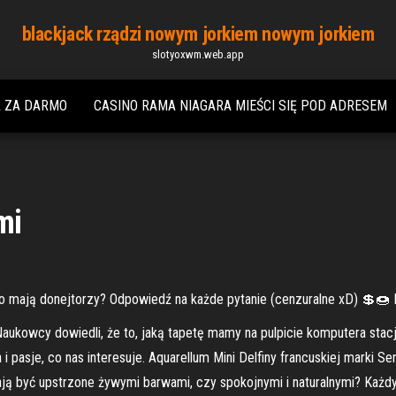
blackjack rządzi nowym jorkiem nowym jorkiem
slotyoxwm.web.app
A ZA DARMO
CASINO RAMA NIAGARA MIEŚCI SIĘ POD ADRESEM
mi
o mają donejtorzy? Odpowiedź na każde pytanie (cenzuralne xD) 💲🍩
Naukowcy dowiedli, że to, jaką tapetę mamy na pulpicie komputera stac
 i pasje, co nas interesuje. Aquarellum Mini Delfiny francuskiej marki
ją być upstrzone żywymi barwami, czy spokojnymi i naturalnymi? Każd