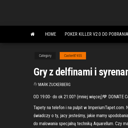
Skip
to
the
content
HOME
POKER KILLER V2.0 DO POBRANI
Category
Caster87455
Gry z delfinami i syrena
By
MARK ZUCKERBERG
OD 19:00- do ok 21:00? (mniej więcej)💙 DONATE C
Tapety na telefon i na pulpit w ImperiumTapet.com. 
świadczy o ty, jacy jesteśmy, jakie mamy upodobania
do malowania specjalną techniką Aquarellum. Czy ma