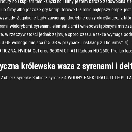
rrefury no i kupiłam tam książki no i filmy jestem bardzo zadowolona z t
y lub filmy albo jeszcze gry komputerowe.Dla mnie najlepszy empik jes
wywiady, Zagubione Lądy zawierają: dogłębne quizy określające, z kt
i, wielorybami, syrenami, elementalami i wniebowstąpionymi mistrzami
oste, w rzeczywistości jednak zajmuje sporo czasu, a także wymaga po
3 GB wolnego miejsca (15 GB w przypadku instalacji z The Sims™ 4) i
AFICZNA: NVIDIA GeForce 9600M GT, ATI Radeon HD 2600 Pro lub leps
yczna królewska waza z syrenami i de
enkę 2 ubierz syrenkę 3 ubierz syrenkę 4 WODNY PARK URATUJ CLEO!!! L