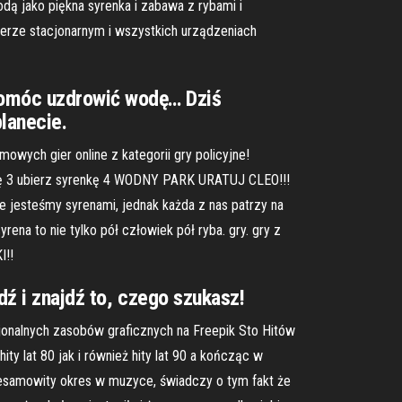
ą jako piękna syrenka i zabawa z rybami i
terze stacjonarnym i wszystkich urządzeniach
pomóc uzdrowić wodę… Dziś
lanecie.
mowych gier online z kategorii gry policyjne!
enkę 3 ubierz syrenkę 4 WODNY PARK URATUJ CLEO!!!
e jesteśmy syrenami, jednak każda z nas patrzy na
na to nie tylko pół człowiek pół ryba. gry. gry z
I!!
dź i znajdź to, czego szukasz!
onalnych zasobów graficznych na Freepik Sto Hitów
ity lat 80 jak i również hity lat 90 a kończąc w
niesamowity okres w muzyce, świadczy o tym fakt że