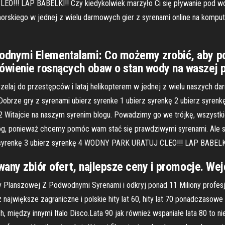
!!! LAP BABELKI!! Czy kiedykolwiek marzyło Ci się pływanie pod wod
morskiego w jednej z wielu darmowych gier z syrenami online na kompu
Wodnymi Elementalami: Co możemy zrobić, aby 
ówienie rosnących obaw o stan wody na waszej p
trzelaj do przestępców i lataj helikopterem w jednej z wielu naszych dar
 Dobrze gry z syrenami ubierz syrenke 1 ubierz syrenkę 2 ubierz syr
2 Witajcie na naszym syrenim blogu. Powadzimy go we trójkę, wszystki
og, ponieważ chcemy pomóc wam stać się prawdziwymi syrenami. Ale syre
rz syrenkę 3 ubierz syrenkę 4 WODNY PARK URATUJ CLEO!!! LAP BABELK
owany zbiór ofert, najlepsze ceny i promocje. Wej
 Planszowej Z Podwodnymi Syrenami i odkryj ponad 11 Miliony profesj
 największe zagraniczne i polskie hity lat 60, hity lat 70 ponadczasowe h
, między innymi Italo Disco.Lata 90 jak również wspaniałe lata 80 to 