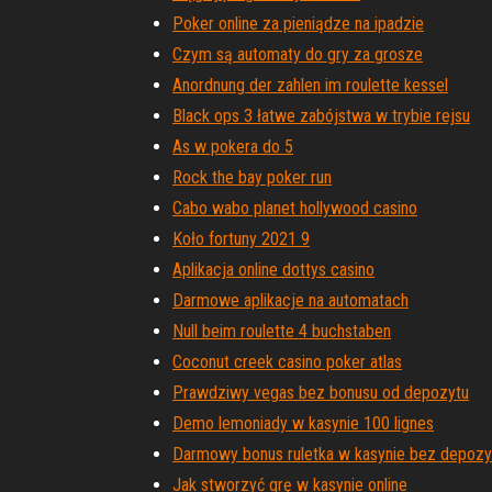
Poker online za pieniądze na ipadzie
Czym są automaty do gry za grosze
Anordnung der zahlen im roulette kessel
Black ops 3 łatwe zabójstwa w trybie rejsu
As w pokera do 5
Rock the bay poker run
Cabo wabo planet hollywood casino
Koło fortuny 2021 9
Aplikacja online dottys casino
Darmowe aplikacje na automatach
Null beim roulette 4 buchstaben
Coconut creek casino poker atlas
Prawdziwy vegas bez bonusu od depozytu
Demo lemoniady w kasynie 100 lignes
Darmowy bonus ruletka w kasynie bez depozy
Jak stworzyć grę w kasynie online