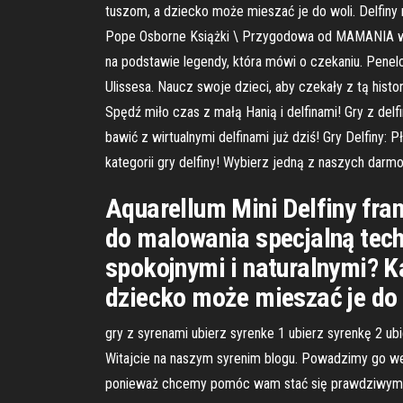
tuszom, a dziecko może mieszać je do woli. Delfin
Pope Osborne Książki \ Przygodowa od MAMANIA w naj
na podstawie legendy, która mówi o czekaniu. Penelo
Ulissesa. Naucz swoje dzieci, aby czekały z tą hist
Spędź miło czas z małą Hanią i delfinami! Gry z del
bawić z wirtualnymi delfinami już dziś! Gry Delfiny:
kategorii gry delfiny! Wybierz jedną z naszych darm
Aquarellum Mini Delfiny fra
do malowania specjalną tec
spokojnymi i naturalnymi? K
dziecko może mieszać je do 
gry z syrenami ubierz syrenke 1 ubierz syrenkę 2 
Witajcie na naszym syrenim blogu. Powadzimy go we t
ponieważ chcemy pomóc wam stać się prawdziwymi syre