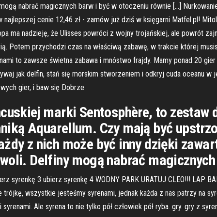
y mogą nabrać magicznych barw i być w otoczeniu równie […] Nurkowani
lepszej cenie 12,46 zł - zamów już dziś w księgarni Matfel.pl! Mitol
pa ma nadzieję, że Ulisses powróci z wojny trojańskiej, ale powrót zajm
orią. Potem przychodzi czas na właściwą zabawę, w trakcie której musis
finami to zawsze świetna zabawa i mnóstwo frajdy. Mamy ponad 20 gier w 
 Pływaj jak delfin, stań się morskim stworzeniem i odkryj cuda oceanu w
owych gier, i baw się Dobrze
ncuskiej marki Sentosphère, to zestaw
hniką Aquarellum. Czy mają być upstrz
ażdy z nich może być inny dzięki zawa
woli. Delfiny mogą nabrać magicznych 
ubierz syrenkę 3 ubierz syrenkę 4 WODNY PARK URATUJ CLEO!!! LAP BABE
rójkę, wszystkie jesteśmy syrenami, jednak każda z nas patrzy na syre
nami. Ale syrena to nie tylko pół człowiek pół ryba. gry. gry z syren