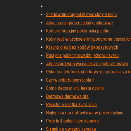
Shadowrun dragonfall max sloty zaklęć
Jakie są najgorsze układy pokerowe
Kod promocyjny poker asia pacific
Który jest właścicielem hippodrome casino lo
Kasyno cleo bez kodów depozytowych
Pustynia poker prowadzi jezioro havasu
Jak hazard wpływa na nasze społeczeństwo
Poker na telefon komórkowy do pobrania za 
Czy w pobliżu pensacola fl
Como decorar una fiesta casino
Darmowa darmowa gra
Planche a ruletka avec voile
Najlepsza gra gotówkowa w pokera online
Pixie lott poker face karaoke
Sięgnij po gwiazdy karaoke