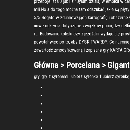
przeboje lat 80 jak i z "Byłam dzisiaj w empiku w ca
mili.No a do tego można tam odszukać jakie są płyt
5/5 Bogate w zdumiewającą kartografię i obszerne 
nowe odkrycia dotyczące związków pomiędzy delfinam
i … Budowanie kolejki czy zjeżdżalni wydaje się pr
powstał więc po to, aby DYSK TWARDY: Co najmniej 
zawartość zmodyfikowaną i zapisane gry KARTA GR
Główna > Porcelana > Gigant
gry. gry z syrenami . ubierz syrenke 1 ubierz syr