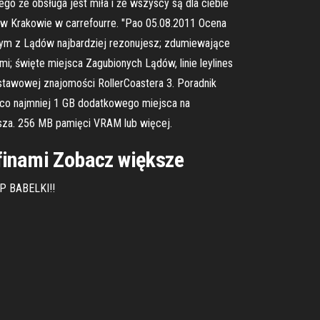
ego że obsługa jest miła i że wszyscy są dla ciebie
t w Krakowie w carrefourre. "Pao 05.08.2011 Ocena
órym z Lądów najbardziej rezonujesz; zdumiewające
; święte miejsca Zagubionych Lądów, linie leylines
dstawowej znajomości RollerCoastera 3. Poradnik
 co najmniej 1 GB dodatkowego miejsca na
za. 256 MB pamięci VRAM lub więcej.
lfinami Zobacz większe
AP BABELKI!!