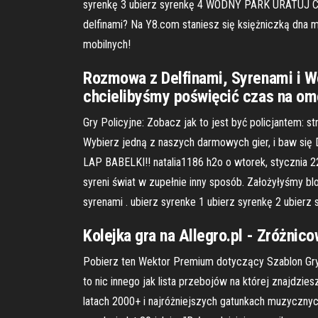
syrenkę 3 ubierz syrenkę 4 WODNY PARK URATUJ CLEO
delfinami? Na Y8.com staniesz się księżniczką dna 
mobilnych!
Rozmowa z Delfinami, Syrenami i 
chcielibyśmy poświęcić czas na om
Gry Policyjne: Zobacz jak to jest być policjantem: s
Wybierz jedną z naszych darmowych gier, i baw się
LAP BABELKI!! natalia1186 h2o o wtorek, stycznia 2
syreni świat w zupełnie inny sposób. Założyłyśmy bl
syrenami . ubierz syrenke 1 ubierz syrenkę 2 ubie
Kolejka gra na Allegro.pl - Zróżnic
Pobierz ten Wektor Premium dotyczący Szablon Gry
to nic innego jak lista przebojów na której znajdziesz
latach 2000+ i najróżniejszych gatunkach muzycznych