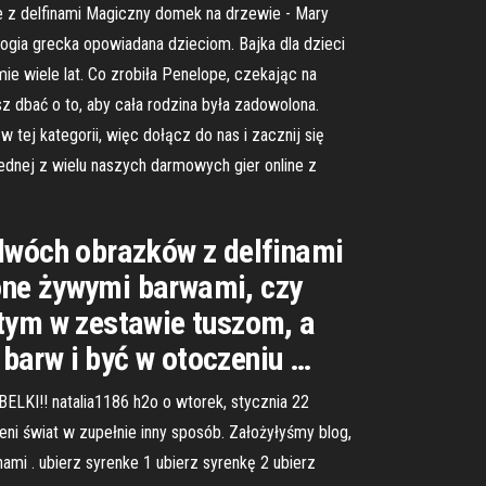
e z delfinami Magiczny domek na drzewie - Mary
ogia grecka opowiadana dzieciom. Bajka dla dzieci
ie wiele lat. Co zrobiła Penelope, czekając na
z dbać o to, aby cała rodzina była zadowolona.
tej kategorii, więc dołącz do nas i zacznij się
 jednej z wielu naszych darmowych gier online z
 dwóch obrazków z delfinami
one żywymi barwami, czy
rtym w zestawie tuszom, a
barw i być w otoczeniu …
LKI!! natalia1186 h2o o wtorek, stycznia 22
ni świat w zupełnie inny sposób. Założyłyśmy blog,
ami . ubierz syrenke 1 ubierz syrenkę 2 ubierz