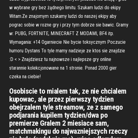
w wybrane gry bez żądnego limitu. Szukam ludzi do ekipy
Witam.Ze znajomym szukamy ludzi do naszej ekipy aby
pograc sobie w rozne gry i przy tym dobrze sie bawic. Gramy
w: PUBG, FORTNITE, MINECRAFT Z MODAMI, BF4 itp.
Wymagania: +14 Ogarniecie Nie bycie toksycznym Poczucie
humoru Dystans To tyle mamy nadzieje ze ktos sie znajdzie
:D < > Znajdziesz tu najnowsze i najlepsze gry online
starannie kolekcjonowane na 1 stronie. Ponad 2000 gier
czeka na ciebie!
Osobiscie to mialem tak, ze nie chcialem
kupowac, ale przez pierwszy tydzien
obejrzalem tyle streamow, ze z samego
podjarania kupilem tydzien/dwa po
premierze Gralem 2 miesiace sam,
matchmakingu do najwazniejszych rzeczy