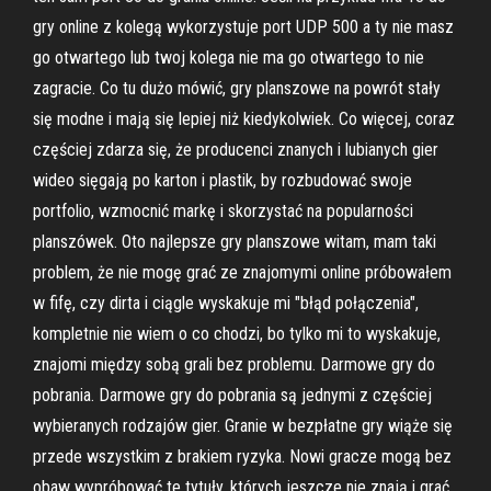
gry online z kolegą wykorzystuje port UDP 500 a ty nie masz
go otwartego lub twoj kolega nie ma go otwartego to nie
zagracie. Co tu dużo mówić, gry planszowe na powrót stały
się modne i mają się lepiej niż kiedykolwiek. Co więcej, coraz
częściej zdarza się, że producenci znanych i lubianych gier
wideo sięgają po karton i plastik, by rozbudować swoje
portfolio, wzmocnić markę i skorzystać na popularności
planszówek. Oto najlepsze gry planszowe witam, mam taki
problem, że nie mogę grać ze znajomymi online próbowałem
w fifę, czy dirta i ciągle wyskakuje mi "błąd połączenia",
kompletnie nie wiem o co chodzi, bo tylko mi to wyskakuje,
znajomi między sobą grali bez problemu. Darmowe gry do
pobrania. Darmowe gry do pobrania są jednymi z częściej
wybieranych rodzajów gier. Granie w bezpłatne gry wiąże się
przede wszystkim z brakiem ryzyka. Nowi gracze mogą bez
obaw wypróbować te tytuły, których jeszcze nie znają i grać