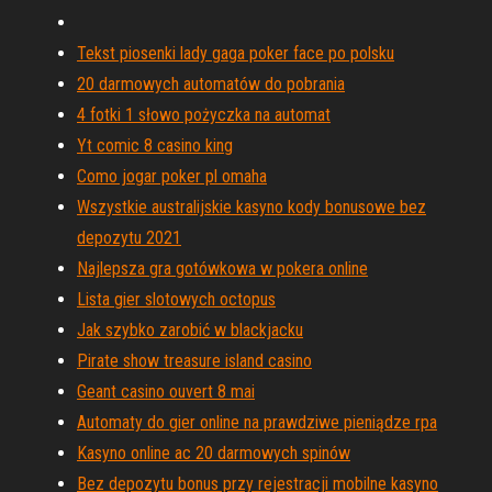
Tekst piosenki lady gaga poker face po polsku
20 darmowych automatów do pobrania
4 fotki 1 słowo pożyczka na automat
Yt comic 8 casino king
Como jogar poker pl omaha
Wszystkie australijskie kasyno kody bonusowe bez
depozytu 2021
Najlepsza gra gotówkowa w pokera online
Lista gier slotowych octopus
Jak szybko zarobić w blackjacku
Pirate show treasure island casino
Geant casino ouvert 8 mai
Automaty do gier online na prawdziwe pieniądze rpa
Kasyno online ac 20 darmowych spinów
Bez depozytu bonus przy rejestracji mobilne kasyno