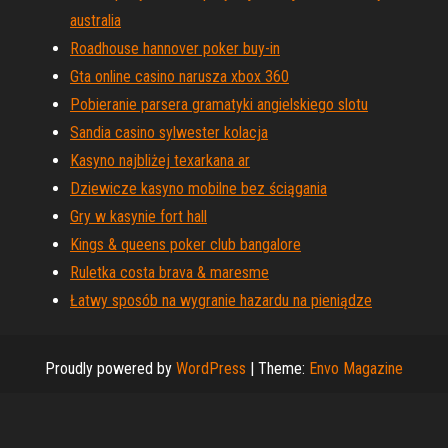
australia
Roadhouse hannover poker buy-in
Gta online casino narusza xbox 360
Pobieranie parsera gramatyki angielskiego slotu
Sandia casino sylwester kolacja
Kasyno najbliżej texarkana ar
Dziewicze kasyno mobilne bez ściągania
Gry w kasynie fort hall
Kings & queens poker club bangalore
Ruletka costa brava & maresme
Łatwy sposób na wygranie hazardu na pieniądze
Proudly powered by
WordPress
|
Theme:
Envo Magazine