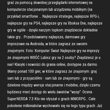
grać za pomocą dowolnej przeglądarki internetowej na
komputerze stacjonarnym lub urządzeniu mobilnym (na
przykład smartfonie … Najlepsze strategie, najlepsze RPG-i,
najlepsze gry na PS4, najlepsze gry na Xboksa One, najlepsze
gry w ogóle - dzięki naszym topkom znajdziecie dokładnie
takie gry… Przedstawiamy najlepsze, darmowe gry
imprezowe na Androida, w które zagrasz ze swoimi
znajomymi. Foto: Komputer Świat Najlepsze gry na imprezy
ze znajomymi WRÓĆ Lubisz gry na 2 osoby? Znajdziesz je u
nas! Klasyki i nowości do grania online, dostępne za darmo.
Mamy ponad 100 gier, w które zagrasz ze znajomym. graj
sam lub z przyjaciółmi - sam lub ze znajomymi - gry są
dzielone między wersje stacjonarne i mobilne, dzięki czemu
będziesz mieć dostęp do wielu światów "wysp". Ocena
SuperNERDA 7.3 Kto nie słyszał o grach MMORPG… Całe
pokolenie millenialsów wychowało się na tego typu grach. Już