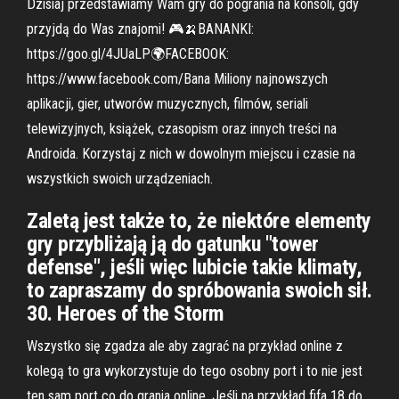
Dzisiaj przedstawiamy Wam gry do pogrania na konsoli, gdy
przyjdą do Was znajomi! 🎮🍌BANANKI:
https://goo.gl/4JUaLP🌍FACEBOOK:
https://www.facebook.com/Bana Miliony najnowszych
aplikacji, gier, utworów muzycznych, filmów, seriali
telewizyjnych, książek, czasopism oraz innych treści na
Androida. Korzystaj z nich w dowolnym miejscu i czasie na
wszystkich swoich urządzeniach.
Zaletą jest także to, że niektóre elementy
gry przybliżają ją do gatunku "tower
defense", jeśli więc lubicie takie klimaty,
to zapraszamy do spróbowania swoich sił.
30. Heroes of the Storm
Wszystko się zgadza ale aby zagrać na przykład online z
kolegą to gra wykorzystuje do tego osobny port i to nie jest
ten sam port co do grania online. Jeśli na przykład fifa 18 do