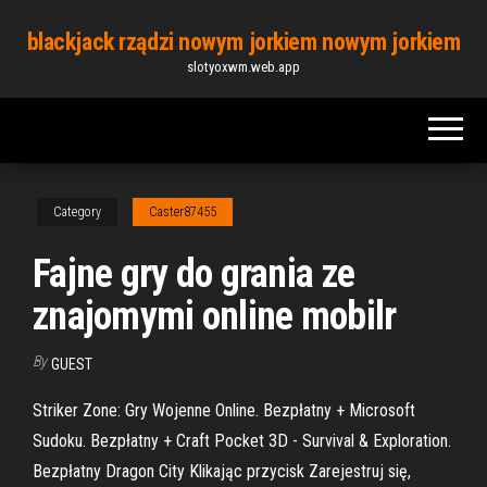
Skip
blackjack rządzi nowym jorkiem nowym jorkiem
to
slotyoxwm.web.app
the
content
Category
Caster87455
Fajne gry do grania ze
znajomymi online mobilr
By
GUEST
Striker Zone: Gry Wojenne Online. Bezpłatny + Microsoft
Sudoku. Bezpłatny + Craft Pocket 3D - Survival & Exploration.
Bezpłatny Dragon City Klikając przycisk Zarejestruj się,