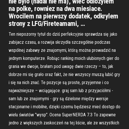
nie bylo (nadal nie ma), wiec odlozylem
na polke, rowniez na dwa miesiace.
Wrocilem na pierwszy dodatek, odkrylem
strony z LFG/Fireteamami, …
Ten niepozorny tytuł do dziś perfekcyjnie sprawdza się jako
zabijacz czasu, a rozwija skrzydła szczególnie podczas
wspólnej zabawy ze znajomymi, którą można prowadzić na
jednym komputerze. Robiąc ranking moich ulubionych gier do
grania we dwoje, brałam pod uwagę dwie rzeczy – to, jak
dobrze mi się grało oraz fakt, że nie wszyscy muszą lubić gry
i się na nich znać. Te pozycje są proste, przyjemne i co
najważniejsze – wciągające. graj sam lub z przyjaciółmi -
sam lub ze znajomymi - gry są dzielone między wersje
stacjonarne i mobilne, dzięki czemu będziesz mieć dostęp do
wielu światów "wysp". Ocena SuperNERDA 7.3 To zapewne
jedno z większych zaskoczeń na tej liście, ale ze wszystkich