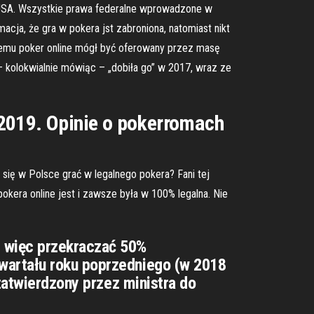
a w USA. Wszystkie prawa federalne wprowadzone w
cja, że gra w pokera jst zabroniona, natomiast nikt
s temu poker online mógł być oferowany przez masę
 – kolokwialnie mówiąc – „dobiła go” w 2017, wraz ze
 2019. Opinie o pokerromach
a się w Polsce grać w legalnego pokera? Fani tej
okera online jest i zawsze była w 100% legalna. Nie
e więc przekraczać 50%
wartału roku poprzedniego (w 2018
 zatwierdzony przez ministra do