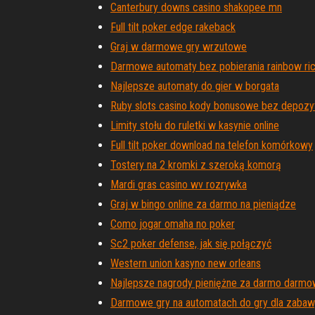
Canterbury downs casino shakopee mn
Full tilt poker edge rakeback
Graj w darmowe gry wrzutowe
Darmowe automaty bez pobierania rainbow ri
Najlepsze automaty do gier w borgata
Ruby slots casino kody bonusowe bez depoz
Limity stołu do ruletki w kasynie online
Full tilt poker download na telefon komórkowy
Tostery na 2 kromki z szeroką komorą
Mardi gras casino wv rozrywka
Graj w bingo online za darmo na pieniądze
Como jogar omaha no poker
Sc2 poker defense, jak się połączyć
Western union kasyno new orleans
Najlepsze nagrody pieniężne za darmo darm
Darmowe gry na automatach do gry dla zaba