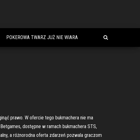
POKEROWA TWARZ JUŻ NIE WIARA
aginąć prawo. W ofercie tego bukmachera nie ma
sce Betgames, dostępne w ramach bukmachera STS,
egalny, a różnorodna oferta zdarzeń pozwala graczom