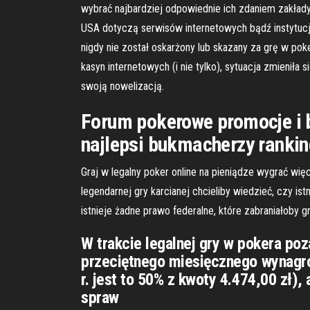
wybrać najbardziej odpowiednie ich zdaniem zakłady.
USA dotyczą serwisów internetowych bądź instytucji 
nigdy nie został oskarżony lub skazany za grę w po
kasyn internetowych (i nie tylko), sytuacja zmienił
swoją nowelizacją.
Forum pokerowe promocje i b
najlepsi bukmacherzy rankin
Graj w legalny poker online na pieniądze wygrać więc
legendarnej gry karcianej chcieliby wiedzieć, czy i
istnieje żadne prawo federalne, które zabraniałoby
W trakcie legalnej gry w pokera p
przeciętnego miesięcznego wynagro
r. jest to 50% z kwoty 4.474,00 zł)
spraw