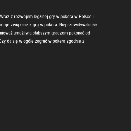
 Wraz z rozwojem legalnej gry w pokera w Polsce i
 emocje związane z grą w pokera. Nieprzewidywalność
 ponieważ umożliwia słabszym graczom pokonać od
 Czy da się w ogóle zagrać w pokera zgodnie z