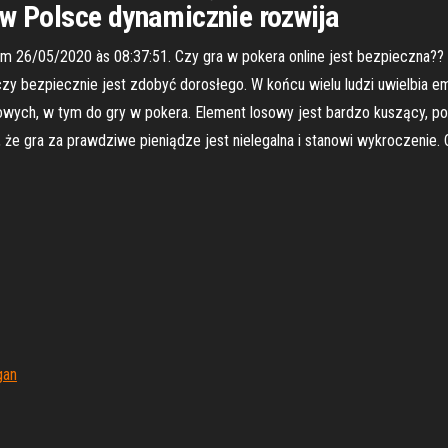
 w Polsce dynamicznie rozwija
em 26/05/2020 às 08:37:51. Czy gra w pokera online jest bezpieczna??
 czy bezpiecznie jest zdobyć dorosłego. W końcu wielu ludzi uwielbia
ardowych, w tym do gry w pokera. Element losowy jest bardzo kuszący,
 że gra za prawdziwe pieniądze jest nielegalna i stanowi wykroczenie.
gan