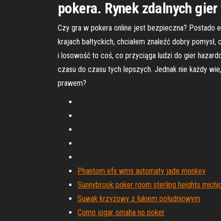
pokera. Rynek zdalnych gier
Czy gra w pokera online jest bezpieczna? Postado 
krajach bałtyckich, chciałem znaleźć dobry pomysł,
i losowość to coś, co przyciąga ludzi do gier haz
czasu do czasu tych lepszych. Jednak nie każdy wie,
prawem?
Phantom efx wms automaty jade monkey
Sunnybrook poker room sterling heights michi
Suwak krzyżowy z łukiem południowym
Como jogar omaha no poker